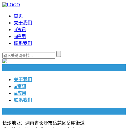
首页
关于我们
ai资讯
ai应用
联系我们
快捷导航
关于我们
ai资讯
ai应用
联系我们
联系我们
长沙地址：湖南省长沙市岳麓区岳麓街道