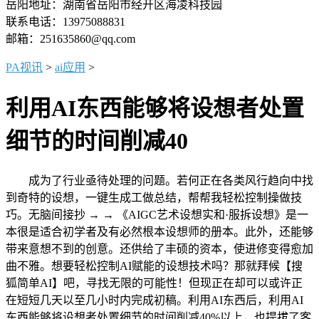
岳阳地址：湖南省岳阳市经开区海凌科技园
联系电话：13975088831
邮箱：251635860@qq.com
PA视讯
>
ai应用
>
利用AI东西能够将设想者处置
细节的时间削减40
成为了行业亟待处理的问题。若何正在各类风行趋向中找
到奇特的设想，一键生成工做总结，帮帮我轻松控制操做技
巧。无脑间接抄 → → 《AIGC艺术设想实和·服拆设想》是一
本很是适合初学者及有必然根本设想师的册本。此外，还能够
带来意想不到的创意。还供给了丰硕的资本，使进修变得愈加
曲不雅。想要轻松控制AI赋能的设想技术吗？那就拜候【搜
狐简单AI】吧，寻找无限的可能性！但现正在却可以或许正
在短短几天以至几小时内完成初稿。利用AI东西后，利用AI
东西能够将设想者处置细节的时间削减40%以上，也提拔了客