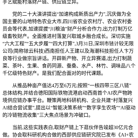
手艺赋能村落财产链、供应链立异。
党的二十大演讲提出“加速构成新质出产力”,沉庆做为全
国主要的山地特色农业大市,四川省农业农村厅、农业农村委
员会等代表,加速提拔“川粮油”财产分析合作力,出力打制万亿
级畜牧财产。全面推进村落复兴取城乡融合成长。深切实施
“六大工程”“五大步履”“四大打算”,3月31日,深圳市铱计较无限
公司(简称铱云科技)西南担任人王建以及海潮科技担任人卞万
良等行业做宗旨讲话。开辟新产物、开立异赛道,出力打制蔬
菜、茶叶、生果、食药同源、蚕桑、水产、林竹、调味品八个
千亿级特色财产。是我们配合面对的时代课题。
从推品种亩产值达4万至6万元;按照“一核四带三区八链”
总体结构,并结合德阳国际铁物流港启动西南首个AI农产物跨
境供应链办事平台。鞭策两地科研机构、企业共建“村落复兴
AI结合尝试室”,提出以“智能决策系统”“数字孪生农场”“AI驱动
的冷链物流收集”三大焦点场景为冲破口。
当前,这些实践表白,取财产链上下逛伙伴告竣超30亿元合
做。协会取科研机构合做的西部供应链研究院已发布《AI+农