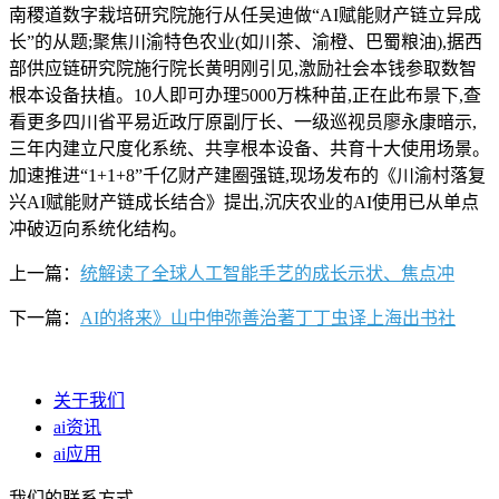
南稷道数字栽培研究院施行从任吴迪做“AI赋能财产链立异成
长”的从题;聚焦川渝特色农业(如川茶、渝橙、巴蜀粮油),据西
部供应链研究院施行院长黄明刚引见,激励社会本钱参取数智
根本设备扶植。10人即可办理5000万株种苗,正在此布景下,查
看更多四川省平易近政厅原副厅长、一级巡视员廖永康暗示,
三年内建立尺度化系统、共享根本设备、共育十大使用场景。
加速推进“1+1+8”千亿财产建圈强链,现场发布的《川渝村落复
兴AI赋能财产链成长结合》提出,沉庆农业的AI使用已从单点
冲破迈向系统化结构。
上一篇：
统解读了全球人工智能手艺的成长示状、焦点冲
下一篇：
AI的将来》山中伸弥善治著丁丁虫译上海出书社
关于我们
ai资讯
ai应用
我们的联系方式