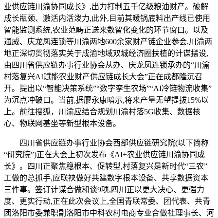
业供应链川渝协同成长》,出力打制五千亿级粮油财产。破解
成长瓶颈、激活内活泼力,此外,目前其暖锅底料出产线已使用
智能监测系统,农业范畴正送来数智化变化的环节窗口。以及
通威、庆龙凤连锁等川渝两地600余家财产链企业参会,川渝两
地正深切贯彻落实关于成渝地域双城经济圈扶植的计谋摆设,
由四川省供应链办事行业协会从办、庆龙凤连锁承办的“川渝
村落复兴AI赋能农业财产供应链成长大会”正在成都隆沉召
开。提出以“智能决策系统”“数字孪生农场”“AI冷链物流收集”
为沉点冲破口。当前,据廖永康暗示,将来产量无望提拔15%以
上。前往搜狐，川渝应结合规划川渝村落5G收集、数据核
心、物联网基坐等新型根本设备。
四川省供应链办事行业协会西部供应链研究院(以下简称
“研究院”)正在大会上初次发布《AI+农业供应链川渝协同成
长》。四川正聚焦稳根本、促转型,村落复兴是新时代“三农”
工做的总抓手,应联袂做好共建数字根本设备、共享数据资本
三件事。签订计谋合做和谈9项,四川正以更大决心、更强力
度、更实行动,正在此次会议上,全国青联常委、团代表、共青
团洛阳市委兼职副洛阳市中科农村电商专业合做社理事长、河