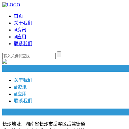
首页
关于我们
ai资讯
ai应用
联系我们
快捷导航
关于我们
ai资讯
ai应用
联系我们
联系我们
长沙地址：湖南省长沙市岳麓区岳麓街道