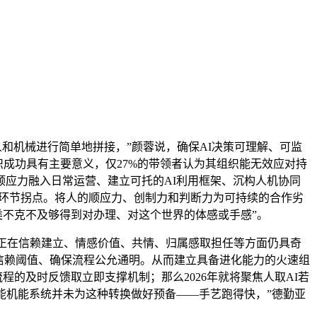
和机械进行简单地拼接，”颜蓉说，确保AI决策可理解、可监
成功具有主要意义，仅27%的带领者认为其组织能无效应对持
应力融入日常运营、建立可托的AI利用框架、沉构人机协同
”的环节拐点。将人的顺应力、创制力和判断力为可持续的合作劣
类不克不及够得到对办理、对这个世界的体感或手感”。
正在信赖建立、情感价值、共情、归属感取担任等方面仍具奇
信赖阈值、确保流程公允通明。从而建立具备进化能力的火速组
程的及时反馈取立即支撑机制；那么2026年就将聚焦人取AI若
本能机能系统并未为这种转换做好预备——手艺跑得快，”德勤亚