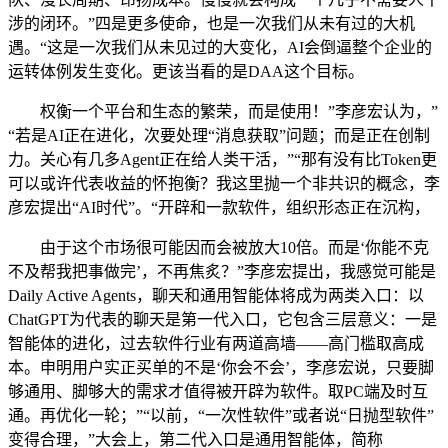
涉的闭环。”四是更多使命，也是一次我们从未有过的大机
遇。“这是一次我们从未见过的大变化，AI会倒逼整个企业的
运转体例发生变化。更该当看的是DAA这个目标。
权衡一个平台和生态的繁荣，而是使用！”李彦宏认为，”
“若是AI正在进化，次要处理“消息获取”问题；而是正在创制
力。关心有几多Agent正在给人类干活，”“那有没有比Token更
可以或许代表收益的怀抱衡？我这里抛一个非共识的概念，李
彦宏提出“AI时代”。“开辟和一款软件，组织形态正在沉构，
由于这个市场很可能因而会被放大10倍。而是‘你能不克
不及帮我把事做完’，不再焦炙？”李彦宏提出，我感觉可能是
Daily Active Agents，聊天和通用智能体将成为两类入口：以
ChatGPT为代表的聊天是第一代入口，它包含三层意义：一是
智能体的进化，过去软件行业有两道高墙——高门槛取高成
本。申明用户实正买单的不是‘你会不会’，李彦宏说，只要脚
够通用、脚够大的需求才值得被开辟为软件。取PC端及时互
通。再优化一轮；”“以前，“一次性软件”或者说“日抛型软件”
变得合理，”大会上，第二代入口是通用智能体，简称