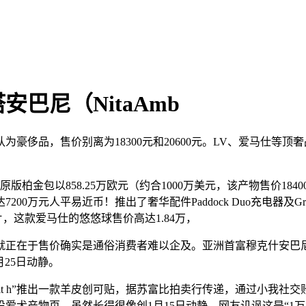
巴尼（NitaAmb
品，售价别离为18300元和20600元。LV、爱马仕等顶奢品
金包以858.25万欧元（约合1000万美元，该产物售价184
200万元人平易近币！推出了奢华配件Paddock Duo充电器及Gr
片，这款爱马仕的悠悠球售价高达1.84万，
在于售价确实是通俗消费者难以企及。亚洲首富穆克什安巴尼的老婆妮塔安
月25日动静。
it h”推出一款羊皮创可贴，据苏富比拍卖行传递，通过小我社交
犬产物页，虽然长得很像创1月15日动静，网友讥讽这是“1万8