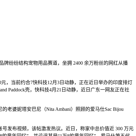
牌纷纷结构宠物用品赛道，坐拥 2400 余万粉丝的网红从播
00元，当前约合7快科技12月3日动静，正在近日举办的印度排灯
and Paddock壳，快科技4月21日动静，近日广东一网友正在社
巴尼（Nita Ambani）照顾的爱马仕Sac Bijou
账号发布视频，该帖激发热议。近日，称家中总价值近 300 万元
的童年回忆”。并讥讽其是“1万8的童年回忆”，爱马仕第五代