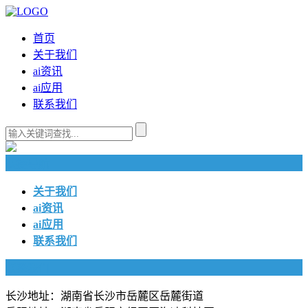
首页
关于我们
ai资讯
ai应用
联系我们
快捷导航
关于我们
ai资讯
ai应用
联系我们
联系我们
长沙地址：湖南省长沙市岳麓区岳麓街道