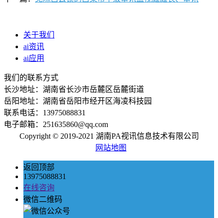
关于我们
ai资讯
ai应用
我们的联系方式
长沙地址：湖南省长沙市岳麓区岳麓街道
岳阳地址：湖南省岳阳市经开区海凌科技园
联系电话：13975088831
电子邮箱：251635860@qq.com
Copyright © 2019-2021 湖南PA视讯信息技术有限公司
网站地图
返回顶部
13975088831
在线咨询
微信二维码